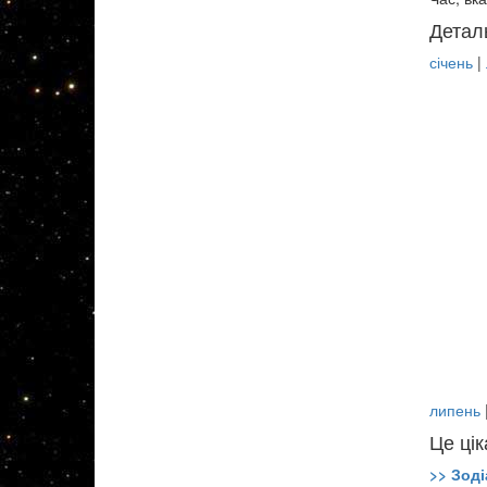
Детал
січень
|
липень
Це цік
>> Зоді