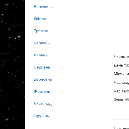
Березень
Квітень
Травень
Червень
Липень
Число м
День ти
Серпень
Місячни
Вересень
Час схо
Час зах
Жовтень
Фаза Мі
Листопад
Грудень
Час, вка