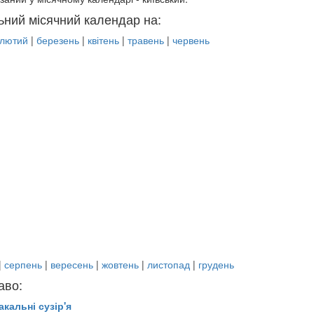
ьний місячний календар на:
лютий
|
березень
|
квітень
|
травень
|
червень
|
серпень
|
вересень
|
жовтень
|
листопад
|
грудень
аво:
акальні сузір'я