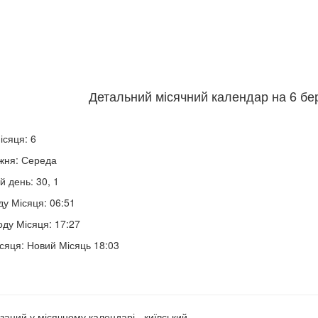
Детальний місячний календар на 6 бер
ісяця: 6
жня: Середа
й день: 30, 1
ду Місяця: 06:51
оду Місяця: 17:27
сяця: Новий Місяць 18:03
заний у місячному календарі - київський.