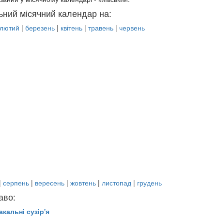
ьний місячний календар на:
лютий
|
березень
|
квітень
|
травень
|
червень
|
серпень
|
вересень
|
жовтень
|
листопад
|
грудень
аво:
акальні сузір'я