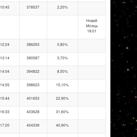
10:45
378537
2,20%
Новий
Місяць
18:01
12:24
386263
0,80%
13:14
390587
3,70%
14:04
394822
8,50%
14:55
398623
15,10%
15:44
401653
22,90%
16:33
403628
31,60%
17:20
404339
40,90%