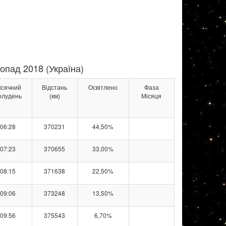
опад 2018 (Україна)
ісячний
Відстань
Освітлено
Фаза
олудень
(км)
Місяця
06:28
370231
44,50%
07:23
370655
33,00%
08:15
371638
22,50%
09:06
373248
13,50%
09:56
375543
6,70%