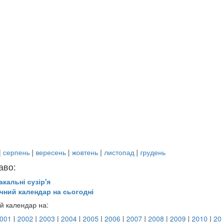
|
серпень
|
вересень
|
жовтень
|
листопад
|
грудень
аво:
акальні сузір'я
чний календар на сьогодні
й календар на:
001
|
2002
|
2003
|
2004
|
2005
|
2006
|
2007
|
2008
|
2009
|
2010
|
20