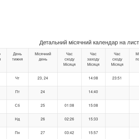
Детальний місячний календар на лист
о
День
Місячний
Час
Час
Час
М
я
тижня
день
сходу
заходу
сходу
п
Місяця
Місяця
Місяця
Чт
23, 24
14:08
23:51
Пт
24
14:40
Сб
25
01:08
15:08
Нд
26
02:26
15:33
Пн
27
03:42
15:57