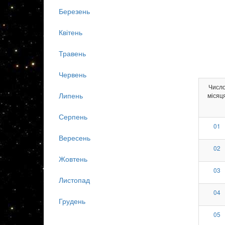
Березень
Квітень
Травень
Червень
Числ
Липень
місяц
Серпень
01
Вересень
02
Жовтень
03
Листопад
04
Грудень
05