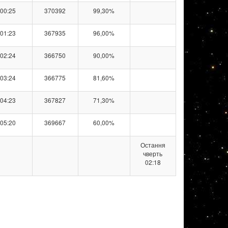
00:25
370392
99,30%
01:23
367935
96,00%
02:24
366750
90,00%
03:24
366775
81,60%
04:23
367827
71,30%
05:20
369667
60,00%
Остання
чверть
02:18