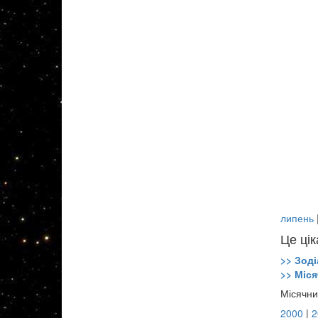
липень
Це цік
>> Зоді
>> Міся
Місячни
2000
|
2