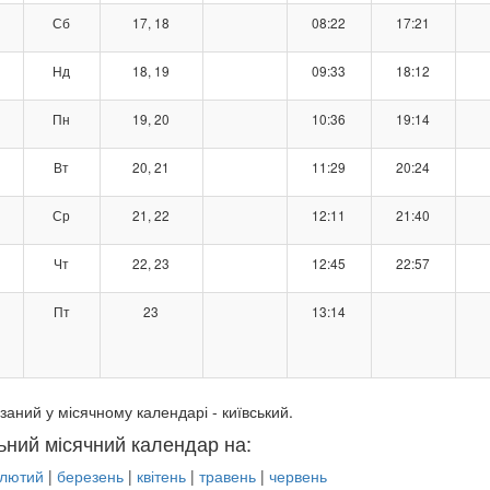
Сб
17, 18
08:22
17:21
Нд
18, 19
09:33
18:12
Пн
19, 20
10:36
19:14
Вт
20, 21
11:29
20:24
Ср
21, 22
12:11
21:40
Чт
22, 23
12:45
22:57
Пт
23
13:14
заний у місячному календарі - київський.
ьний місячний календар на:
лютий
|
березень
|
квітень
|
травень
|
червень