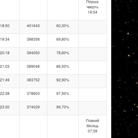
Перша
чверть
16:54
18:50
401643
60,30%
19:34
398358
69,80%
20:18
394050
78,60%
21:03
389048
86,50%
21:49
383752
92,90%
22:38
378603
97,50%
23:30
374029
99,70%
Повний
Місяць
07:39