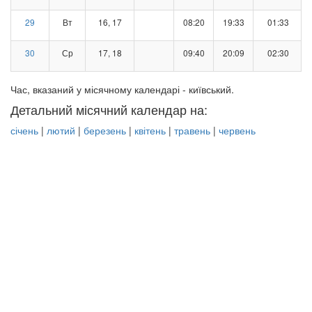
29
Вт
16, 17
08:20
19:33
01:33
30
Ср
17, 18
09:40
20:09
02:30
Час, вказаний у місячному календарі - київський.
Детальний місячний календар на:
січень
|
лютий
|
березень
|
квітень
|
травень
|
червень