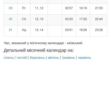
29
Пт
11, 12
02:57
16:19
21:55
30
Сб
12, 13
03:23
17:22
22:40
31
Нд
13, 14
03:51
18:26
23:28
Час, вказаний у місячному календарі - київський.
Детальний місячний календар на:
січень
|
лютий
|
березень
|
квітень
|
травень
|
червень