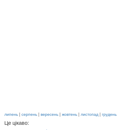
липень
|
серпень
|
вересень
|
жовтень
|
листопад
|
грудень
Це цікаво: