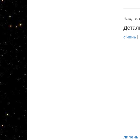
Час, вка
Детал
січень
|
липень