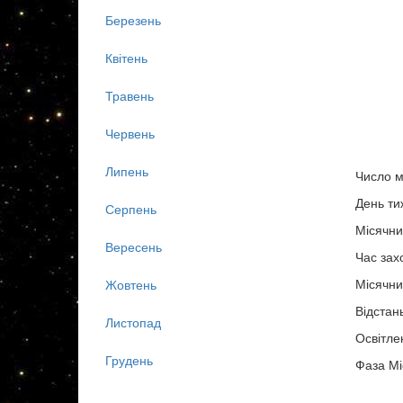
Березень
Квітень
Травень
Червень
Липень
Число м
День ти
Серпень
Місячни
Вересень
Час зах
Місячни
Жовтень
Відстан
Листопад
Освітле
Грудень
Фаза Мі