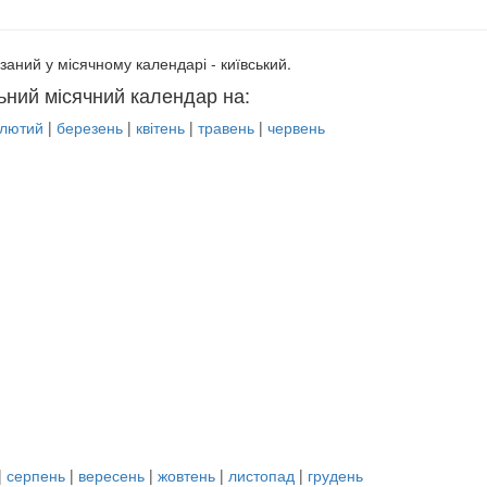
заний у місячному календарі - київський.
ьний місячний календар на:
лютий
|
березень
|
квітень
|
травень
|
червень
|
серпень
|
вересень
|
жовтень
|
листопад
|
грудень