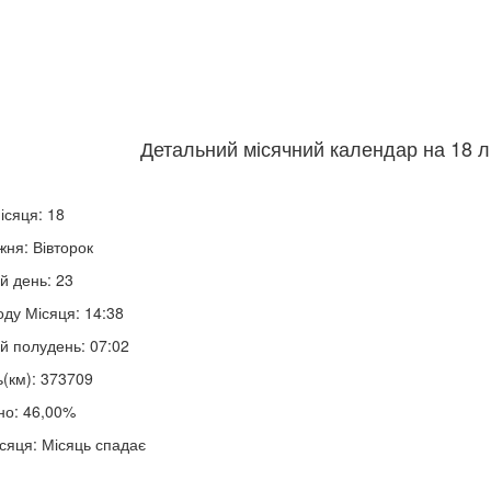
Детальний місячний календар на 18 л
ісяця: 18
жня: Вівторок
й день: 23
оду Місяця: 14:38
й полудень: 07:02
ь(км): 373709
но: 46,00%
сяця: Місяць спадає