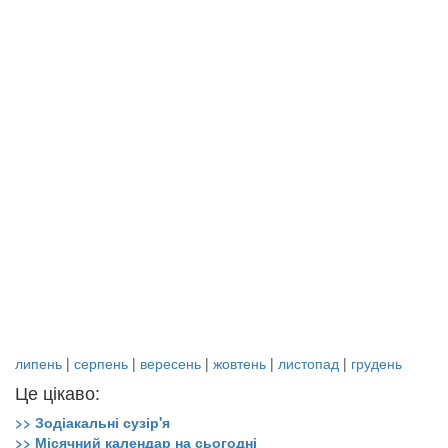
липень
|
серпень
|
вересень
|
жовтень
|
листопад
|
грудень
Це цікаво:
>> Зодіакальні сузір'я
>> Місячний календар на сьогодні