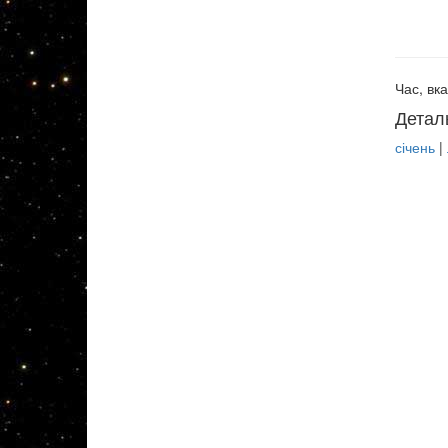
Час, вка
Детал
січень
|