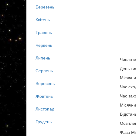
Березень
Квітень
Травень
Червень
Липень
Число м
День ти
Серпень
Місячни
Вересень
Час схо
Час зах
Жовтень
Місячни
Листопад
Відстан
Грудень
Освітле
Фаза Мі