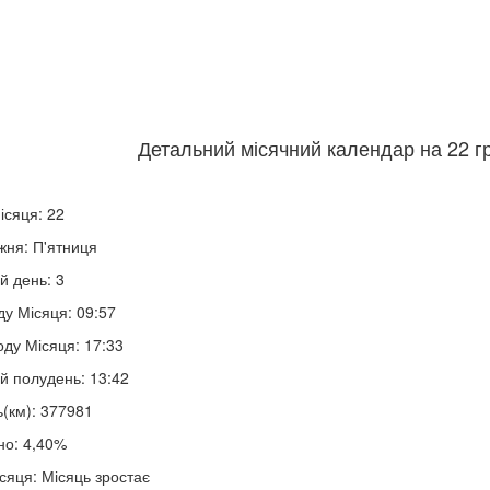
Детальний місячний календар на 22 гр
ісяця: 22
жня: П'ятниця
й день: 3
ду Місяця: 09:57
оду Місяця: 17:33
й полудень: 13:42
ь(км): 377981
но: 4,40%
сяця: Місяць зростає