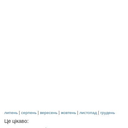
липень
|
серпень
|
вересень
|
жовтень
|
листопад
|
грудень
Це цікаво: