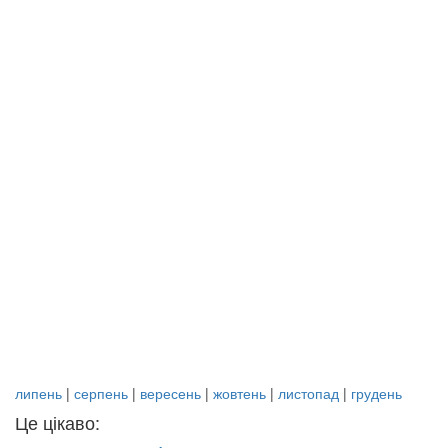
липень
|
серпень
|
вересень
|
жовтень
|
листопад
|
грудень
Це цікаво: