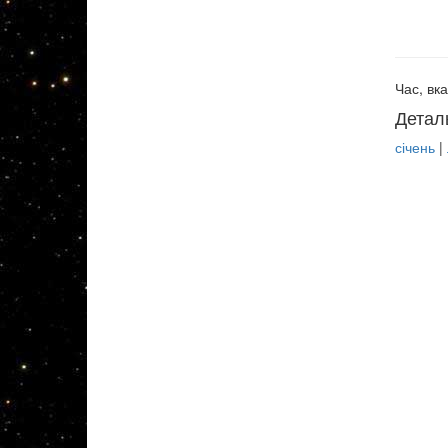
Час, вка
Детал
січень
|