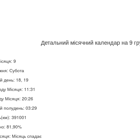
Детальний місячний календар на 9 гр
ісяця: 9
жня: Субота
й день: 18, 19
оду Місяця: 11:31
ду Місяця: 20:26
й полудень: 03:29
ь(км): 391001
но: 81,90%
сяця: Місяць спадає