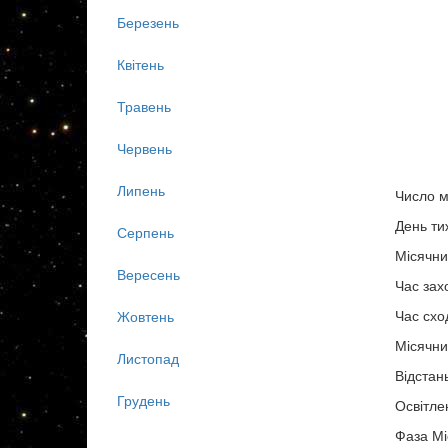
Березень
Квітень
Травень
Червень
Липень
Число м
День ти
Серпень
Місячни
Вересень
Час зах
Час схо
Жовтень
Місячни
Листопад
Відстан
Грудень
Освітле
Фаза Мі