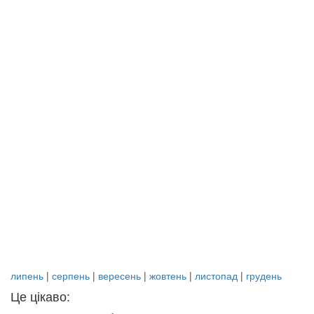
липень
|
серпень
|
вересень
|
жовтень
|
листопад
|
грудень
Це цікаво: