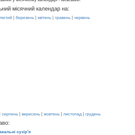
ьний місячний календар на:
лютий
|
березень
|
квітень
|
травень
|
червень
|
серпень
|
вересень
|
жовтень
|
листопад
|
грудень
аво:
акальні сузір'я