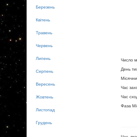
Березень
Квітень
Травень
Червень
Липень
Число м
День ти
Серпень
Місячни
Вересень
Час зах
Час схо
Жовтень
Фаза Мі
Листопад
Грудень
Час, вка