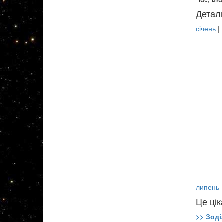
Детал
січень
|
липень
Це цік
>> Зоді