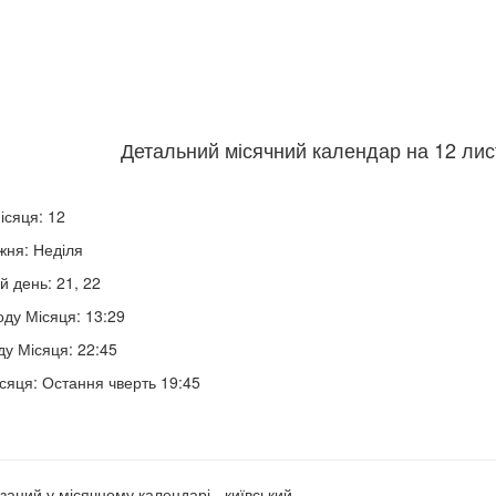
Детальний місячний календар на 12 лис
ісяця: 12
жня: Неділя
й день: 21, 22
оду Місяця: 13:29
ду Місяця: 22:45
сяця: Остання чверть 19:45
заний у місячному календарі - київський.