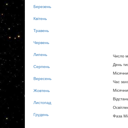
Березень
Квітень
Травень
Червень
Липень
Число м
День ти
Серпень
Місячни
Вересень
Час зах
Місячни
Жовтень
Відстан
Листопад
Освітле
Грудень
Фаза Мі