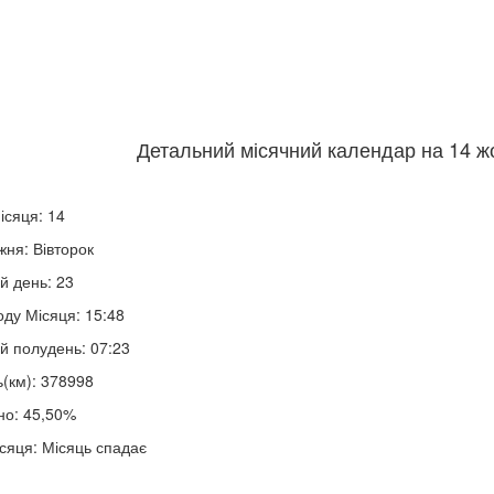
Детальний місячний календар на 14 жо
ісяця: 14
жня: Вівторок
й день: 23
оду Місяця: 15:48
й полудень: 07:23
ь(км): 378998
но: 45,50%
сяця: Місяць спадає