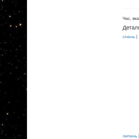
Час, вка
Детал
січень
|
липень