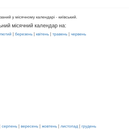
заний у місячному календарі - київський.
ьний місячний календар на:
лютий
|
березень
|
квітень
|
травень
|
червень
|
серпень
|
вересень
|
жовтень
|
листопад
|
грудень