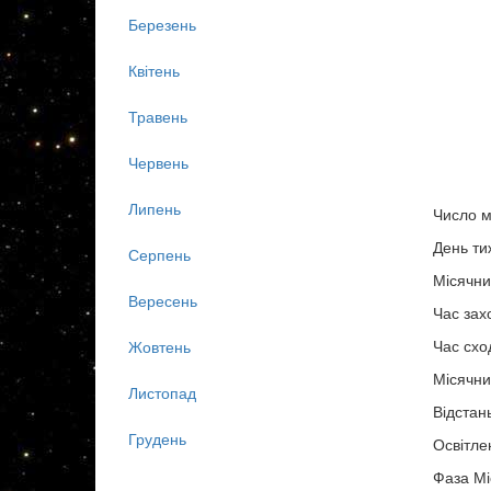
Березень
Квітень
Травень
Червень
Липень
Число м
День ти
Серпень
Місячни
Вересень
Час зах
Час схо
Жовтень
Місячни
Листопад
Відстан
Грудень
Освітле
Фаза Мі