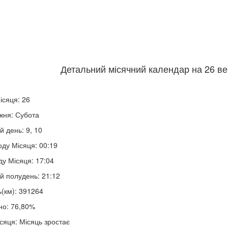
Детальний місячний календар на 26 ве
ісяця: 26
жня: Субота
й день: 9, 10
оду Місяця: 00:19
ду Місяця: 17:04
й полудень: 21:12
ь(км): 391264
но: 76,80%
сяця: Місяць зростає