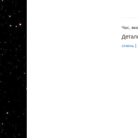
Час, вка
Детал
січень
|