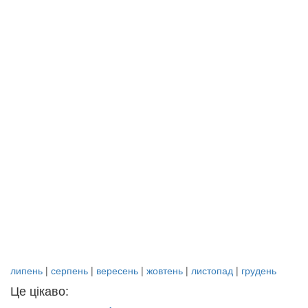
липень
|
серпень
|
вересень
|
жовтень
|
листопад
|
грудень
Це цікаво: