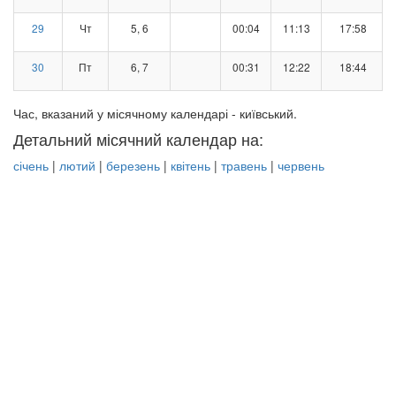
29
Чт
5, 6
00:04
11:13
17:58
30
Пт
6, 7
00:31
12:22
18:44
Час, вказаний у місячному календарі - київський.
Детальний місячний календар на:
січень
|
лютий
|
березень
|
квітень
|
травень
|
червень