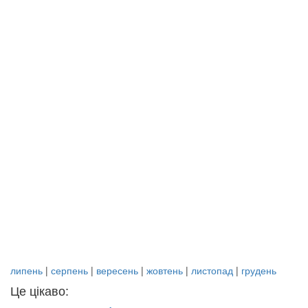
липень
|
серпень
|
вересень
|
жовтень
|
листопад
|
грудень
Це цікаво: