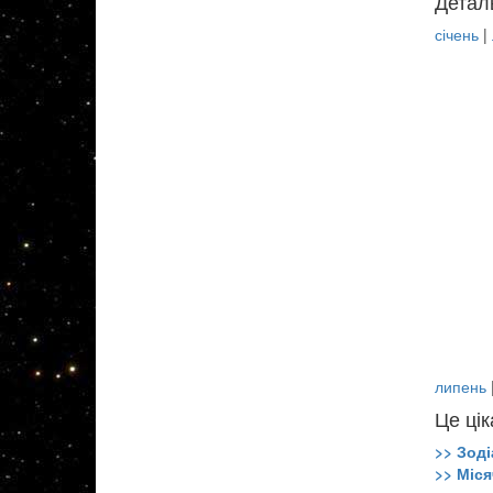
Детал
січень
|
липень
Це цік
>> Зоді
>> Міся