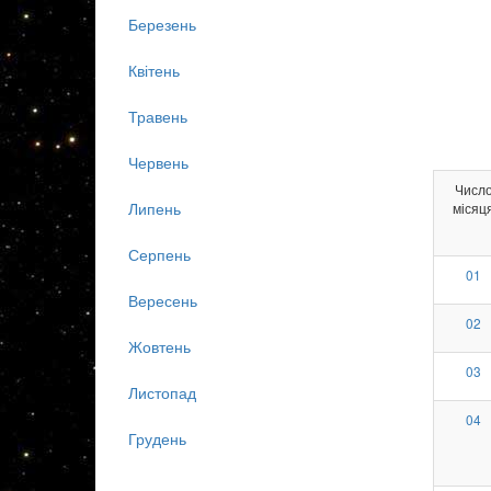
Березень
Квітень
Травень
Червень
Числ
Липень
місяц
Серпень
01
Вересень
02
Жовтень
03
Листопад
04
Грудень