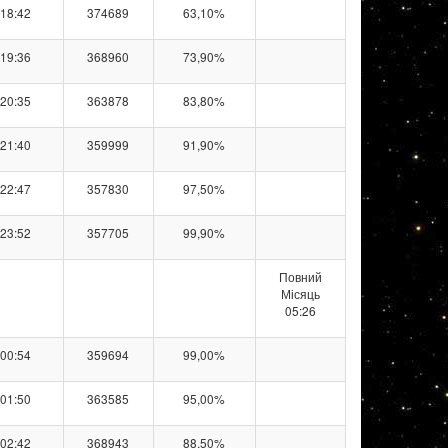
18:42
374689
63,10%
19:36
368960
73,90%
20:35
363878
83,80%
21:40
359999
91,90%
22:47
357830
97,50%
23:52
357705
99,90%
Повний
Місяць
05:26
00:54
359694
99,00%
01:50
363585
95,00%
02:42
368943
88,50%