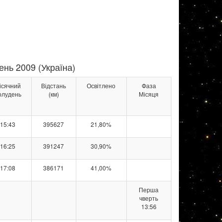
ень 2009 (Україна)
ісячний
Відстань
Освітлено
Фаза
олудень
(км)
Місяця
15:43
395627
21,80%
16:25
391247
30,90%
17:08
386171
41,00%
Перша
чверть
13:56