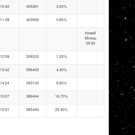
10:40
405361
3,50%
11:28
403906
0,80%
Новий
Місяць
09:55
12:59
399333
1,20%
13:42
396403
4,40%
14:24
393103
9,60%
15:07
389444
16,70%
15:51
385440
25,40%