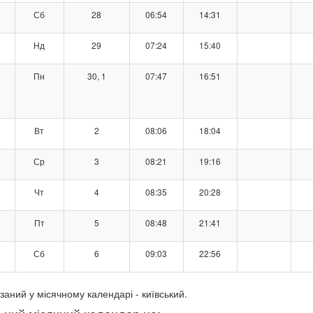
Сб
28
06:54
14:31
Нд
29
07:24
15:40
Пн
30, 1
07:47
16:51
Вт
2
08:06
18:04
Ср
3
08:21
19:16
Чт
4
08:35
20:28
Пт
5
08:48
21:41
Сб
6
09:03
22:56
заний у місячному календарі - київський.