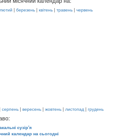
ьний місячний календар на:
лютий
|
березень
|
квітень
|
травень
|
червень
|
серпень
|
вересень
|
жовтень
|
листопад
|
грудень
аво:
акальні сузір'я
чний календар на сьогодні