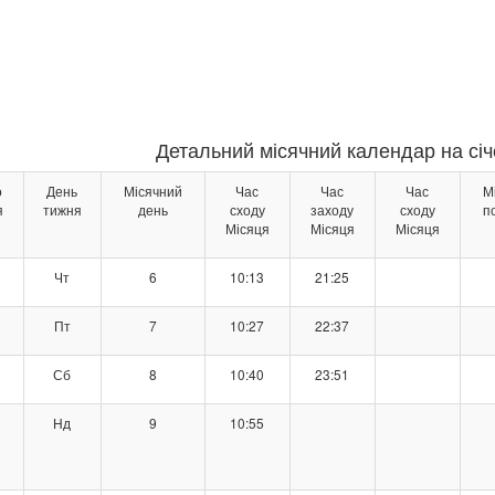
Детальний місячний календар на січ
о
День
Місячний
Час
Час
Час
М
я
тижня
день
сходу
заходу
сходу
п
Місяця
Місяця
Місяця
Чт
6
10:13
21:25
Пт
7
10:27
22:37
Сб
8
10:40
23:51
Нд
9
10:55