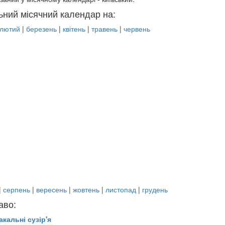
ьний місячний календар на:
лютий
|
березень
|
квітень
|
травень
|
червень
|
серпень
|
вересень
|
жовтень
|
листопад
|
грудень
аво:
акальні сузір'я