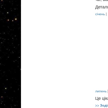
Детал
січень
|
липень
Це цік
>> Зоді