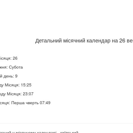
Детальний місячний календар на 26 ве
ісяця: 26
жня: Субота
й день: 9
ду Місяця: 15:25
оду Місяця: 23:07
сяця: Перша чверть 07:49
заний у місячному календарі - київський.