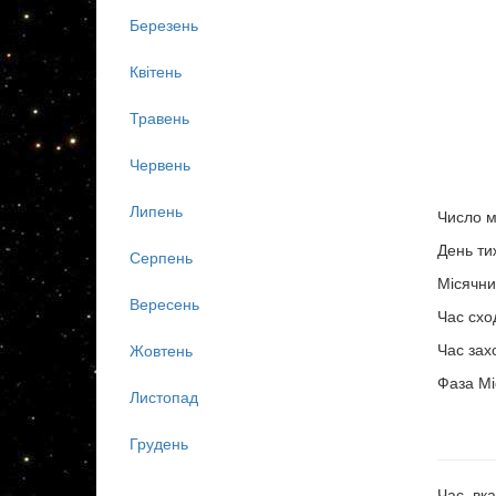
Березень
Квітень
Травень
Червень
Липень
Число м
День ти
Серпень
Місячни
Вересень
Час схо
Час зах
Жовтень
Фаза Мі
Листопад
Грудень
Час, вка