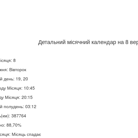
Детальний місячний календар на 8 вер
ісяця: 8
жня: Вівторок
й день: 19, 20
оду Місяця: 10:45
ду Місяця: 20:15
й полудень: 03:12
ь(км): 387764
но: 88,70%
сяця: Місяць спадає