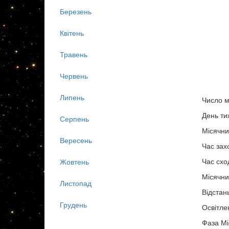
Березень
Квітень
Травень
Червень
Липень
Число м
День ти
Серпень
Місячни
Вересень
Час зах
Час схо
Жовтень
Місячни
Листопад
Відстан
Грудень
Освітле
Фаза Мі