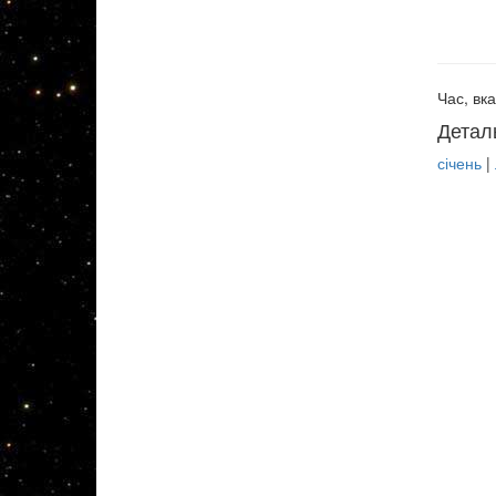
Час, вка
Детал
січень
|