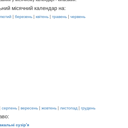
ьний місячний календар на:
лютий
|
березень
|
квітень
|
травень
|
червень
|
серпень
|
вересень
|
жовтень
|
листопад
|
грудень
аво:
акальні сузір'я