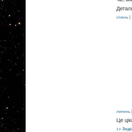
Детал
січень
|
липень
Це цік
>> Зоді