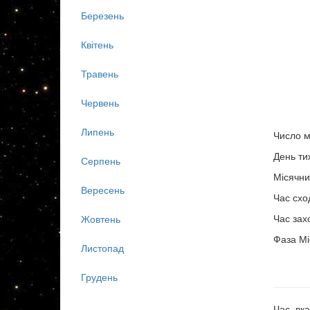
Березень
Квітень
Травень
Червень
Липень
Число м
День ти
Серпень
Місячни
Вересень
Час схо
Час зах
Жовтень
Фаза Мі
Листопад
Грудень
Час, вка