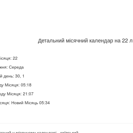
Детальний місячний календар на 22 л
ісяця: 22
жня: Середа
й день: 30, 1
ду Місяця: 05:18
оду Місяця: 21:07
сяця: Новий Місяць 05:34
заний у місячному календарі - київський.