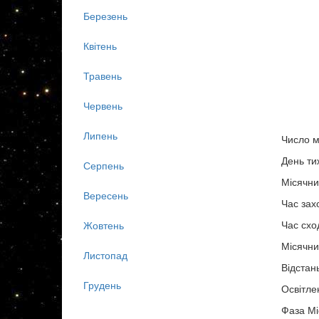
Березень
Квітень
Травень
Червень
Липень
Число м
День ти
Серпень
Місячни
Вересень
Час зах
Час схо
Жовтень
Місячни
Листопад
Відстан
Грудень
Освітле
Фаза Мі