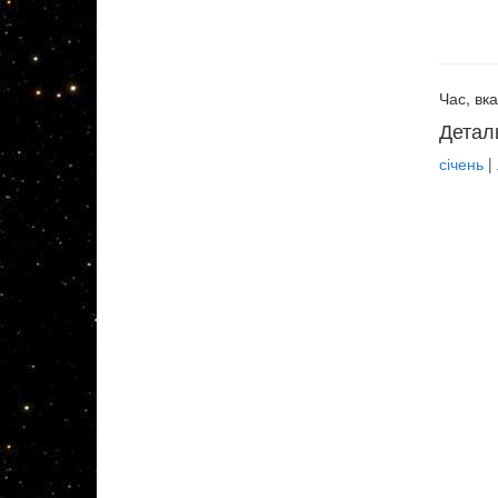
Час, вка
Детал
січень
|