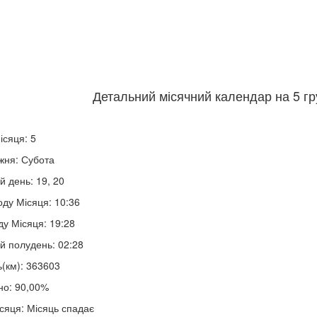
Детальний місячний календар на 5 гр
ісяця: 5
жня: Субота
й день: 19, 20
оду Місяця: 10:36
ду Місяця: 19:28
й полудень: 02:28
ь(км): 363603
но: 90,00%
сяця: Місяць спадає