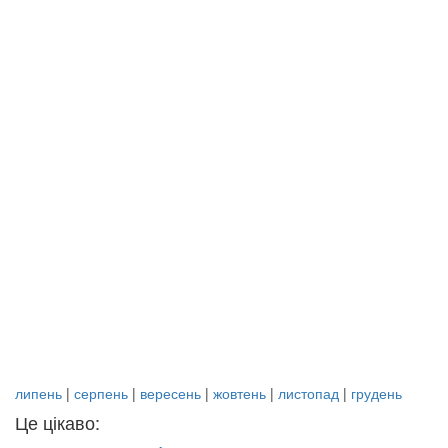
липень
|
серпень
|
вересень
|
жовтень
|
листопад
|
грудень
Це цікаво: