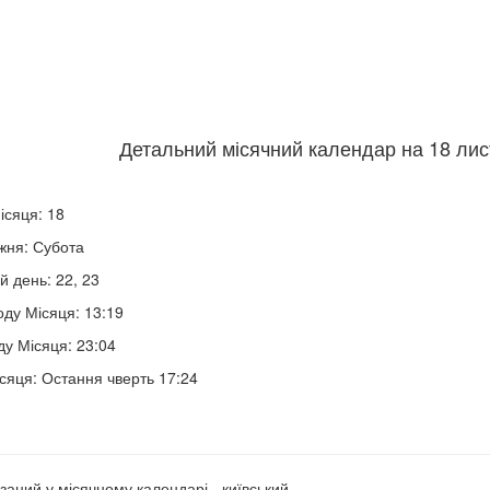
Детальний місячний календар на 18 лис
ісяця: 18
жня: Субота
й день: 22, 23
оду Місяця: 13:19
ду Місяця: 23:04
сяця: Остання чверть 17:24
заний у місячному календарі - київський.