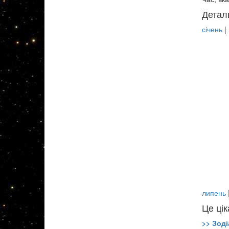
Детал
січень
|
липень
Це цік
>> Зоді