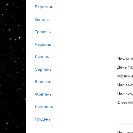
Березень
Квітень
Травень
Червень
Липень
Число м
День ти
Серпень
Місячни
Вересень
Час зах
Час схо
Жовтень
Фаза Мі
Листопад
Грудень
Час, вка