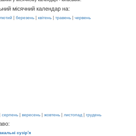
ьний місячний календар на:
лютий
|
березень
|
квітень
|
травень
|
червень
|
серпень
|
вересень
|
жовтень
|
листопад
|
грудень
аво:
акальні сузір'я