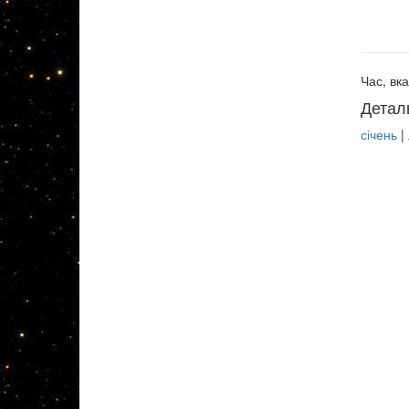
Час, вка
Детал
січень
|