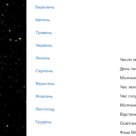
Березень
Квітень
Травень
Червень
Липень
Число м
День ти
Серпень
Місячни
Вересень
Час зах
Час схо
Жовтень
Місячни
Листопад
Відстан
Грудень
Освітле
Фаза Мі