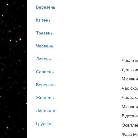
Березень
Квітень
Травень
Червень
Липень
Число м
День ти
Серпень
Місячни
Вересень
Час схо
Час зах
Жовтень
Місячни
Листопад
Відстан
Грудень
Освітле
Фаза Мі