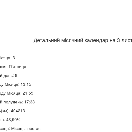
Детальний місячний календар на 3 лист
ісяця: 3
жня: П'ятниця
й день: 8
ду Місяця: 13:15
оду Місяця: 21:55
й полудень: 17:33
ь(км): 404213
но: 43,90%
сяця: Місяць зростає