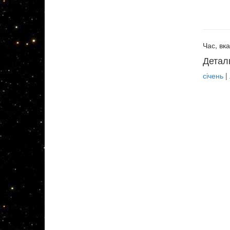
Час, вка
Детал
січень
|