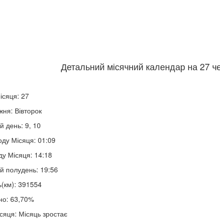
Детальний місячний календар на 27 че
ісяця: 27
жня: Вівторок
й день: 9, 10
оду Місяця: 01:09
ду Місяця: 14:18
й полудень: 19:56
ь(км): 391554
но: 63,70%
сяця: Місяць зростає