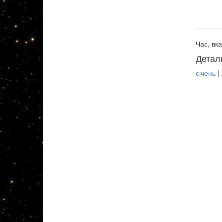
Час, вка
Детал
січень
|