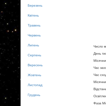
Березень
Квітень
Травень
Червень
Липень
Число м
День ти
Серпень
Місячни
Вересень
Час зах
Час схо
Жовтень
Місячни
Листопад
Відстан
Грудень
Освітле
Фаза Мі