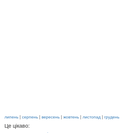
липень
|
серпень
|
вересень
|
жовтень
|
листопад
|
грудень
Це цікаво: