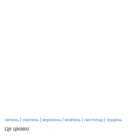
липень
|
серпень
|
вересень
|
жовтень
|
листопад
|
грудень
Це цікаво: