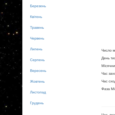
Березень
Квітень
Травень
Червень
Липень
Число м
День ти
Серпень
Місячни
Вересень
Час зах
Час схо
Жовтень
Фаза Мі
Листопад
Грудень
Час, вка