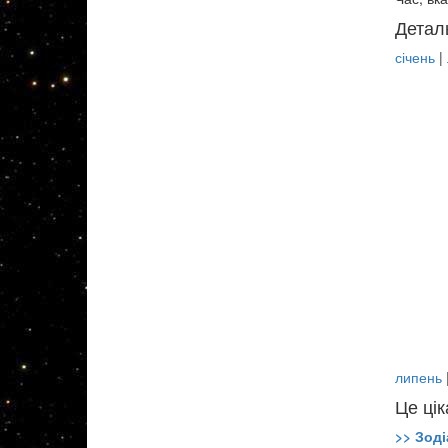
Детал
січень
|
липень
Це цік
>> Зоді