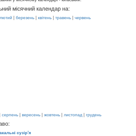
ьний місячний календар на:
лютий
|
березень
|
квітень
|
травень
|
червень
|
серпень
|
вересень
|
жовтень
|
листопад
|
грудень
аво:
акальні сузір'я