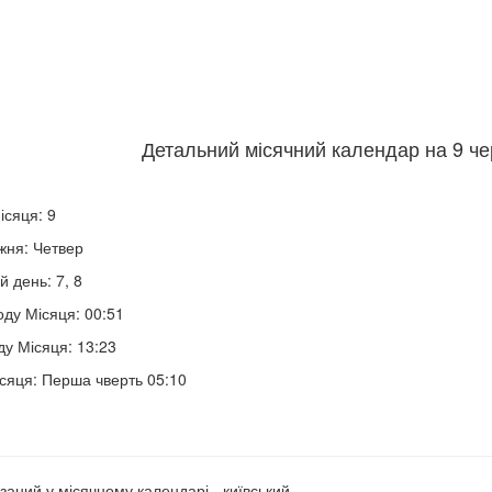
Детальний місячний календар на 9 че
ісяця: 9
жня: Четвер
й день: 7, 8
оду Місяця: 00:51
ду Місяця: 13:23
сяця: Перша чверть 05:10
заний у місячному календарі - київський.