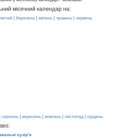
ьний місячний календар на:
лютий
|
березень
|
квітень
|
травень
|
червень
|
серпень
|
вересень
|
жовтень
|
листопад
|
грудень
аво:
акальні сузір'я