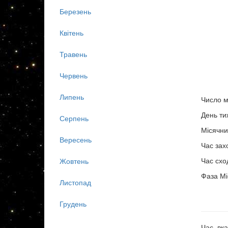
Березень
Квітень
Травень
Червень
Липень
Число м
День ти
Серпень
Місячни
Вересень
Час зах
Час схо
Жовтень
Фаза Мі
Листопад
Грудень
Час, вка