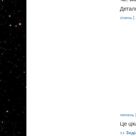
Детал
січень
|
липень
Це цік
>> Зоді