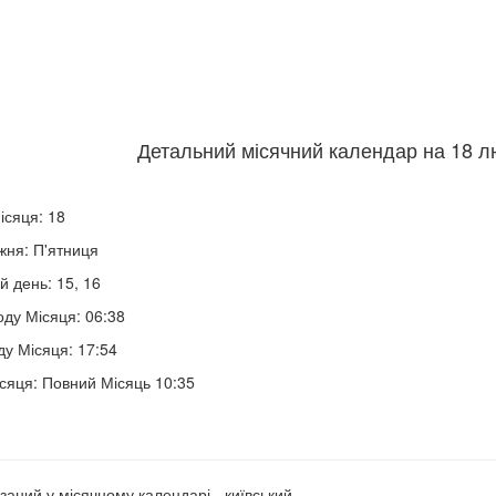
Детальний місячний календар на 18 лю
ісяця: 18
жня: П'ятниця
й день: 15, 16
оду Місяця: 06:38
ду Місяця: 17:54
сяця: Повний Місяць 10:35
заний у місячному календарі - київський.