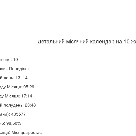
Детальний місячний календар на 10 жо
ісяця: 10
жня: Понеділок
й день: 13, 14
оду Місяця: 05:29
ду Місяця: 17:14
й полудень: 23:48
ь(км): 405577
но: 98,50%
сяця: Місяць зростає