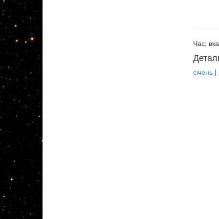
Час, вка
Детал
січень
|