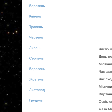
Березень
Квітень
Травень
Червень
Липень
Число м
День ти
Серпень
Місячни
Вересень
Час зах
Час схо
Жовтень
Місячни
Листопад
Відстан
Грудень
Освітле
Фаза Мі