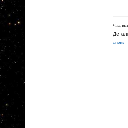
Час, вка
Детал
січень
|