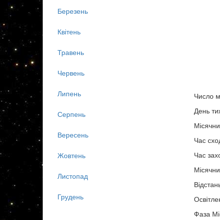
Березень
Квітень
Травень
Червень
Липень
Число м
День ти
Серпень
Місячни
Вересень
Час схо
Час зах
Жовтень
Місячни
Листопад
Відстан
Грудень
Освітле
Фаза Мі