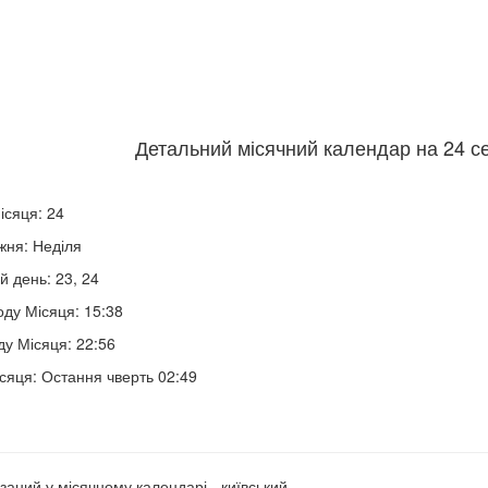
Детальний місячний календар на 24 се
ісяця: 24
жня: Неділя
й день: 23, 24
оду Місяця: 15:38
ду Місяця: 22:56
сяця: Остання чверть 02:49
заний у місячному календарі - київський.