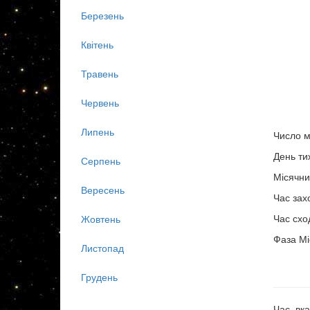
Березень
Квітень
Травень
Червень
Липень
Число м
День ти
Серпень
Місячни
Вересень
Час зах
Час схо
Жовтень
Фаза Мі
Листопад
Грудень
Час, вка