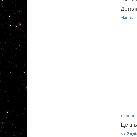
Детал
січень
|
липень
Це цік
>> Зоді