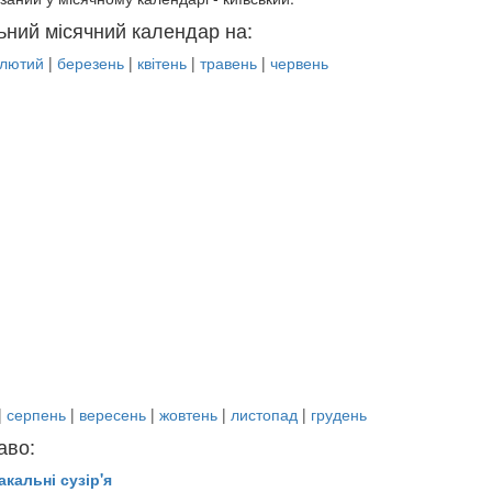
ьний місячний календар на:
лютий
|
березень
|
квітень
|
травень
|
червень
|
серпень
|
вересень
|
жовтень
|
листопад
|
грудень
аво:
акальні сузір'я