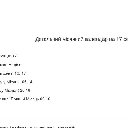
Детальний місячний календар на 17 се
ісяця: 17
жня: Неділя
й день: 16, 17
оду Місяця: 06:14
ду Місяця: 20:18
сяця: Повний Місяць 00:16
заний у місячному календарі - київський.