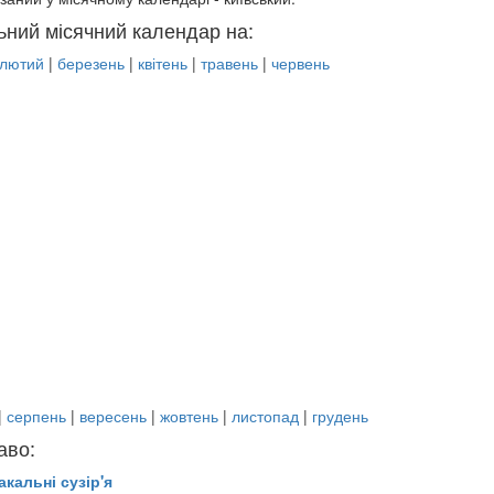
ьний місячний календар на:
лютий
|
березень
|
квітень
|
травень
|
червень
|
серпень
|
вересень
|
жовтень
|
листопад
|
грудень
аво:
акальні сузір'я