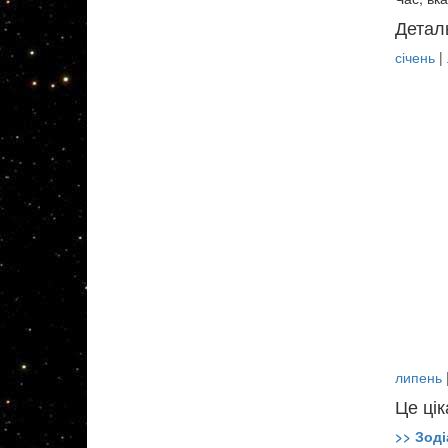
Детал
січень
|
липень
Це цік
>> Зоді