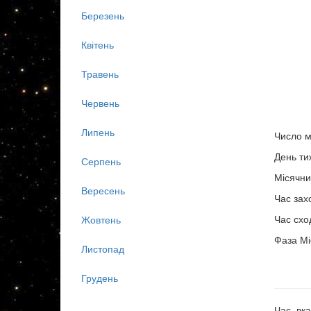
Березень
Квітень
Травень
Червень
Липень
Число м
День ти
Серпень
Місячни
Вересень
Час зах
Час схо
Жовтень
Фаза Мі
Листопад
Грудень
Час, вка