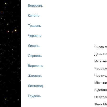
Березень
Квітень
Травень
Червень
Липень
Число м
День ти
Серпень
Місячни
Вересень
Час зах
Час схо
Жовтень
Місячни
Листопад
Відстан
Грудень
Освітле
Фаза Мі