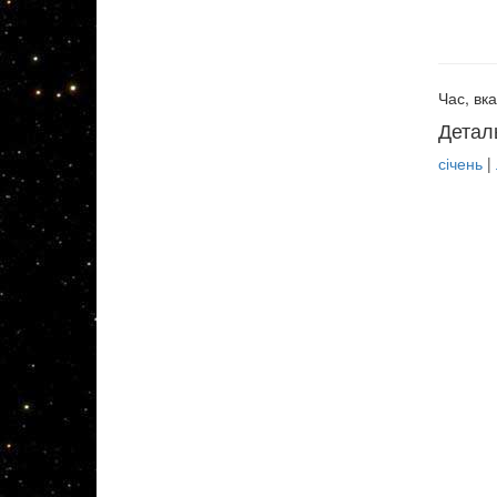
Час, вка
Детал
січень
|