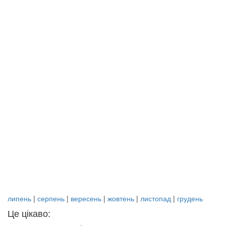
липень
|
серпень
|
вересень
|
жовтень
|
листопад
|
грудень
Це цікаво: