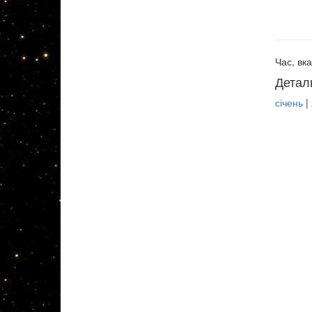
Час, вка
Детал
січень
|