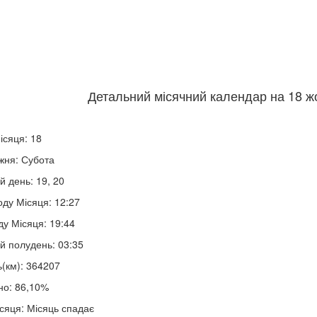
Детальний місячний календар на 18 жо
ісяця: 18
жня: Субота
й день: 19, 20
оду Місяця: 12:27
ду Місяця: 19:44
й полудень: 03:35
ь(км): 364207
но: 86,10%
сяця: Місяць спадає