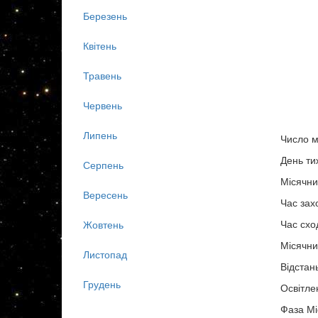
Березень
Квітень
Травень
Червень
Липень
Число м
День ти
Серпень
Місячни
Вересень
Час зах
Час схо
Жовтень
Місячни
Листопад
Відстан
Грудень
Освітле
Фаза Мі