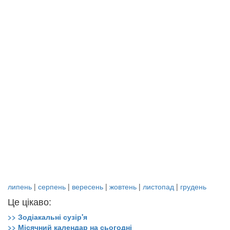
липень
|
серпень
|
вересень
|
жовтень
|
листопад
|
грудень
Це цікаво:
>> Зодіакальні сузір'я
>> Місячний календар на сьогодні