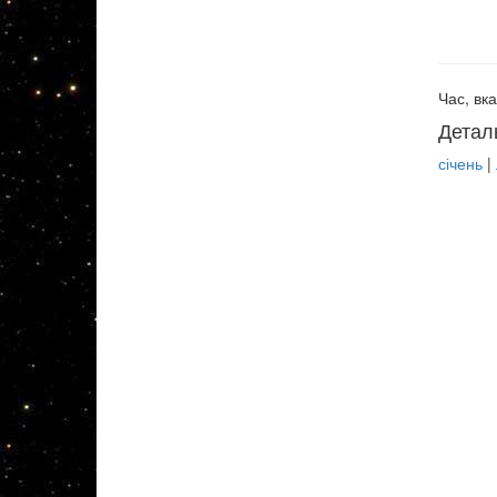
Час, вка
Детал
січень
|