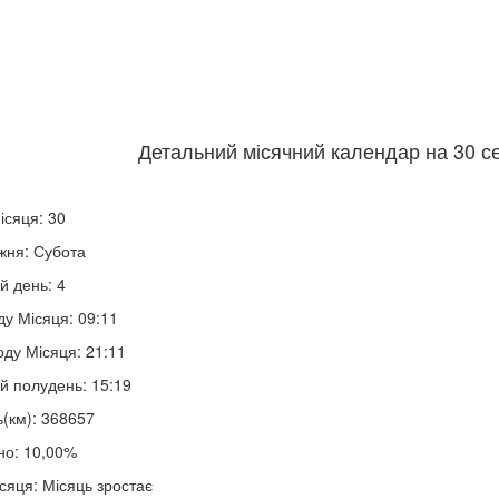
Детальний місячний календар на 30 се
ісяця: 30
жня: Субота
й день: 4
ду Місяця: 09:11
оду Місяця: 21:11
й полудень: 15:19
ь(км): 368657
но: 10,00%
сяця: Місяць зростає