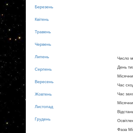
Березень
Квітень
Травень
Червень
Липень
Число м
День ти
Серпень
Місячни
Вересень
Час схо
Час зах
Жовтень
Місячни
Листопад
Відстан
Грудень
Освітле
Фаза Мі