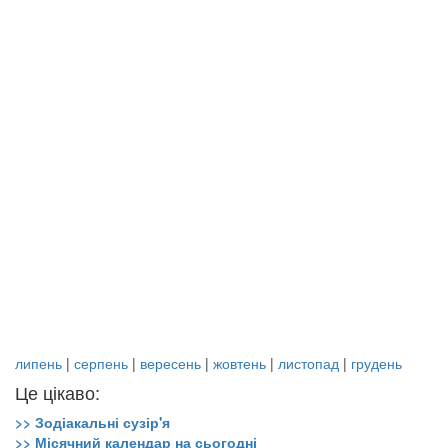
липень
|
серпень
|
вересень
|
жовтень
|
листопад
|
грудень
Це цікаво:
>> Зодіакальні сузір'я
>> Місячний календар на сьогодні