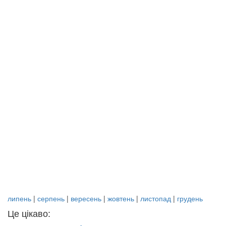
липень
|
серпень
|
вересень
|
жовтень
|
листопад
|
грудень
Це цікаво: