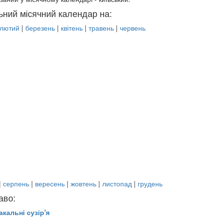
ьний місячний календар на:
лютий
|
березень
|
квітень
|
травень
|
червень
|
серпень
|
вересень
|
жовтень
|
листопад
|
грудень
аво:
акальні сузір'я