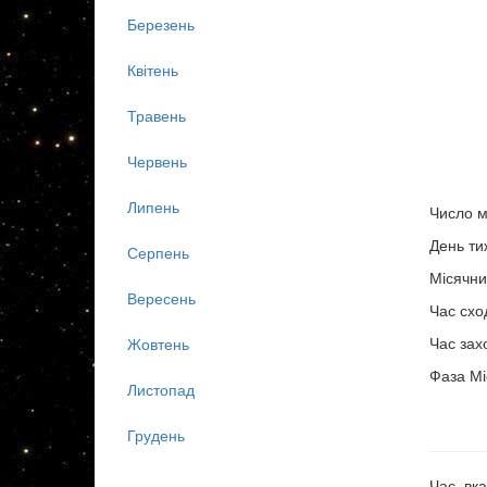
Березень
Квітень
Травень
Червень
Липень
Число м
День ти
Серпень
Місячни
Вересень
Час схо
Час зах
Жовтень
Фаза Мі
Листопад
Грудень
Час, вка