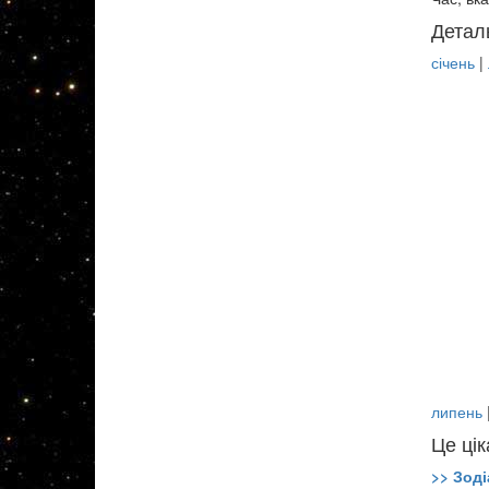
Детал
січень
|
липень
Це цік
>> Зоді