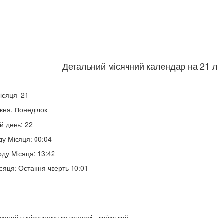
Детальний місячний календар на 21 л
ісяця: 21
жня: Понеділок
й день: 22
ду Місяця: 00:04
оду Місяця: 13:42
сяця: Остання чверть 10:01
заний у місячному календарі - київський.