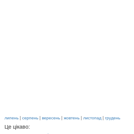
липень
|
серпень
|
вересень
|
жовтень
|
листопад
|
грудень
Це цікаво: