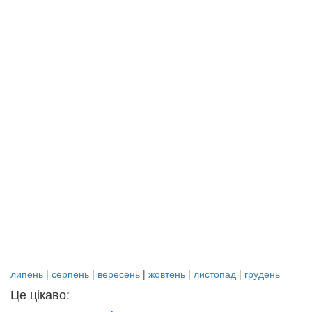
липень
|
серпень
|
вересень
|
жовтень
|
листопад
|
грудень
Це цікаво: