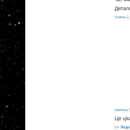
Детал
січень
|
липень
Це цік
>> Зоді