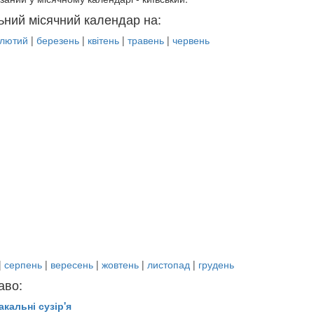
ьний місячний календар на:
лютий
|
березень
|
квітень
|
травень
|
червень
|
серпень
|
вересень
|
жовтень
|
листопад
|
грудень
аво:
акальні сузір'я