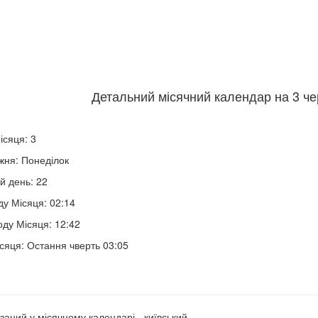
Детальний місячний календар на 3 че
ісяця: 3
жня: Понеділок
й день: 22
ду Місяця: 02:14
оду Місяця: 12:42
сяця: Остання чверть 03:05
заний у місячному календарі - київський.