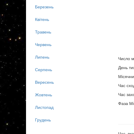
Березень
Квітень
Травень
Червень
Липень
Число м
День ти
Серпень
Місячни
Вересень
Час схо
Час зах
Жовтень
Фаза Мі
Листопад
Грудень
Час, вка