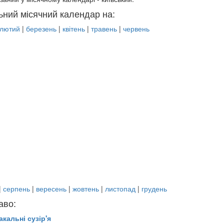
ьний місячний календар на:
лютий
|
березень
|
квітень
|
травень
|
червень
|
серпень
|
вересень
|
жовтень
|
листопад
|
грудень
аво:
акальні сузір'я