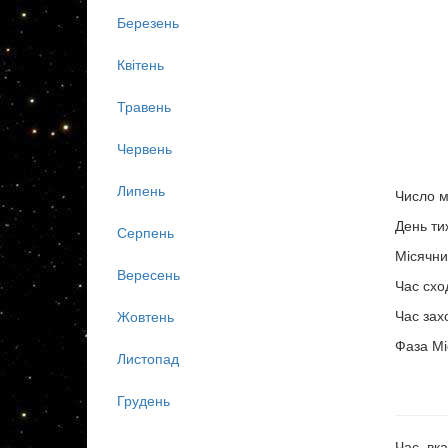
Березень
Квітень
Травень
Червень
Липень
Число м
День ти
Серпень
Місячни
Вересень
Час схо
Час зах
Жовтень
Фаза Мі
Листопад
Грудень
Час, вка