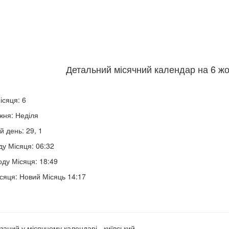
Детальний місячний календар на 6 жо
ісяця: 6
жня: Неділя
й день: 29, 1
ду Місяця: 06:32
оду Місяця: 18:49
сяця: Новий Місяць 14:17
заний у місячному календарі - київський.