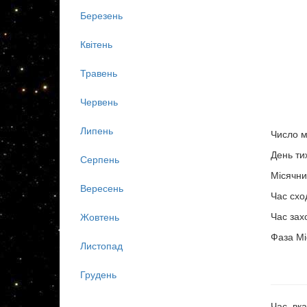
Березень
Квітень
Травень
Червень
Липень
Число м
День ти
Серпень
Місячни
Вересень
Час схо
Час зах
Жовтень
Фаза Мі
Листопад
Грудень
Час, вка