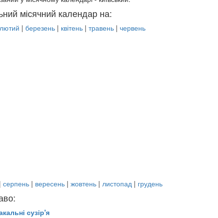
ьний місячний календар на:
лютий
|
березень
|
квітень
|
травень
|
червень
|
серпень
|
вересень
|
жовтень
|
листопад
|
грудень
аво:
акальні сузір'я