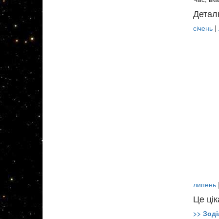
Детал
січень
|
липень
Це цік
>> Зоді